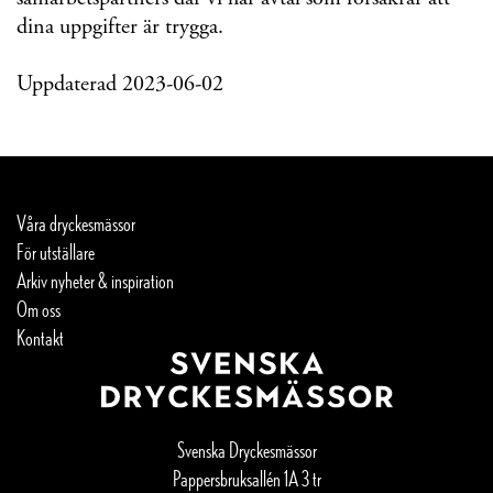
dina uppgifter är trygga.
Uppdaterad 2023-06-02
Våra dryckesmässor
För utställare
Arkiv nyheter & inspiration
Om oss
Kontakt
Svenska Dryckesmässor
Pappersbruksallén 1A 3 tr