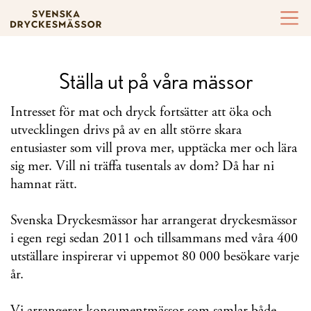
Hoppa till innehållet
Ställa ut på våra mässor
Intresset för mat och dryck fortsätter att öka och
utvecklingen drivs på av en allt större skara
entusiaster som vill prova mer, upptäcka mer och lära
sig mer. Vill ni träffa tusentals av dom? Då har ni
hamnat rätt.
Svenska Dryckesmässor har arrangerat dryckesmässor
i egen regi sedan 2011 och tillsammans med våra 400
utställare inspirerar vi uppemot 80 000 besökare varje
år.
Vi arrangerar konsumentmässor som samlar både