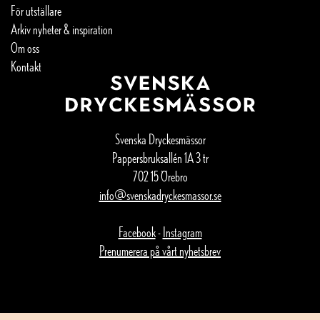
För utställare
Arkiv nyheter & inspiration
Om oss
Kontakt
Svenska Dryckesmässor
Pappersbruksallén 1A 3 tr
702 15 Örebro
info@svenskadryckesmassor.se
Facebook
-
Instagram
Prenumerera på vårt nyhetsbrev