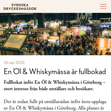
Hoppa till innehållet
26 mar 2026
En Öl & Whiskymässa är fullbokad
Fullbokat inför En Öl & Whiskymässa i Göteborg –
stort intresse från både utställare och besökare
.
Det är redan fullt på utställarsidan inför årets upplaga
av En Öl & Whiskymässa i Göteborg. Alla platser är