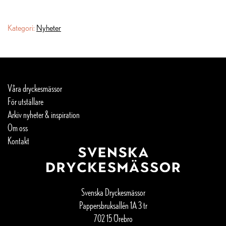
Kategori:
Nyheter
Våra dryckesmässor
För utställare
Arkiv nyheter & inspiration
Om oss
Kontakt
Svenska Dryckesmässor
Pappersbruksallén 1A 3 tr
702 15 Örebro