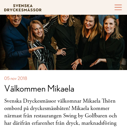
Hoppa till innehållet
05 nov 2018
Välkommen Mikaela
Svenska Dryckesmässor välkomnar Mikaela Thörn
ombord på dryckesmässbåten! Mikaela kommer
närmast från restaurangen Swing by Golfbaren och
har därifrån erfarenhet från dryck, marknadsföring