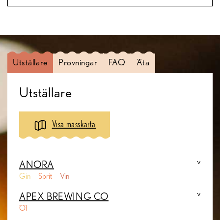
Utställare
Provningar
FAQ
Äta
Utställare
Visa mässkarta
ANORA
Gin
Sprit
Vin
APEX BREWING CO
Öl