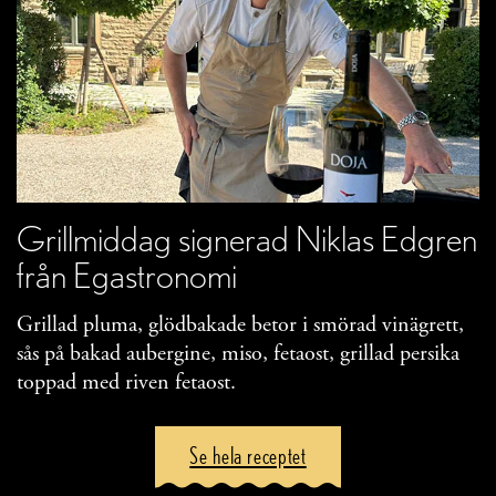
Grillmiddag signerad Niklas Edgren
från Egastronomi
Grillad pluma, glödbakade betor i smörad vinägrett,
sås på bakad aubergine, miso, fetaost, grillad persika
toppad med riven fetaost.
Se hela receptet