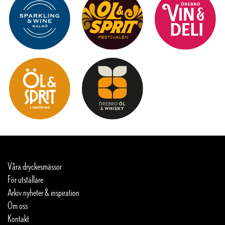
Våra dryckesmässor
För utställare
Arkiv nyheter & inspiration
Om oss
Kontakt