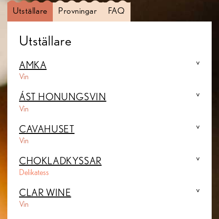
Utställare
Provningar
FAQ
Utställare
AMKA
Vin
ÁST HONUNGSVIN
Vin
CAVAHUSET
Vin
CHOKLADKYSSAR
Delikatess
CLAR WINE
Vin