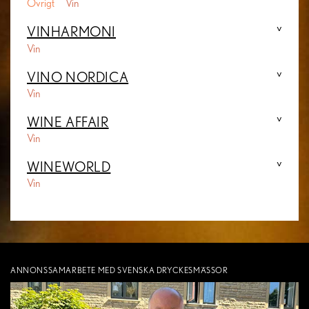
Övrigt
Vin
VINHARMONI
Vin
VINO NORDICA
Vin
WINE AFFAIR
Vin
WINEWORLD
Vin
ANNONSSAMARBETE MED SVENSKA DRYCKESMÄSSOR